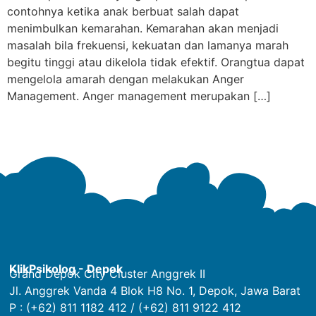
contohnya ketika anak berbuat salah dapat
menimbulkan kemarahan. Kemarahan akan menjadi
masalah bila frekuensi, kekuatan dan lamanya marah
begitu tinggi atau dikelola tidak efektif. Orangtua dapat
mengelola amarah dengan melakukan Anger
Management. Anger management merupakan […]
KlikPsikolog - Depok
Grand Depok City Cluster Anggrek II
Jl. Anggrek Vanda 4 Blok H8 No. 1, Depok, Jawa Barat
P : (+62) 811 1182 412 / (+62) 811 9122 412