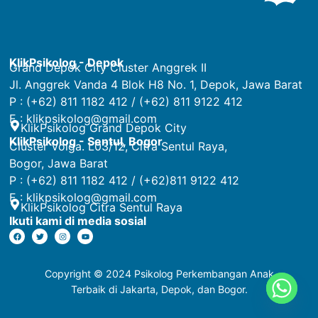
KlikPsikolog - Depok
Grand Depok City Cluster Anggrek II
Jl. Anggrek Vanda 4 Blok H8 No. 1, Depok, Jawa Barat
P : (+62) 811 1182 412 / (+62) 811 9122 412
E :
klikpsikolog@gmail.com
KlikPsikolog Grand Depok City
KlikPsikolog - Sentul, Bogor
Cluster Volga. L03/12, Citra Sentul Raya,
Bogor, Jawa Barat
P : (+62) 811 1182 412 / (+62)811 9122 412
E :
klikpsikolog@gmail.com
KlikPsikolog Citra Sentul Raya
Ikuti kami di media sosial
Copyright © 2024
Psikolog Perkembangan Anak
Terbaik di Jakarta, Depok, dan Bogor.