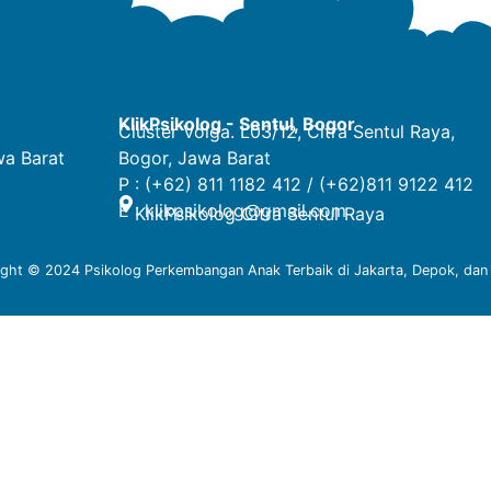
KlikPsikolog - Sentul, Bogor
Cluster Volga. L03/12, Citra Sentul Raya,
wa Barat
Bogor, Jawa Barat
P : (+62) 811 1182 412 / (+62)811 9122 412
E :
klikpsikolog@gmail.com
KlikPsikolog Citra Sentul Raya
ight © 2024
Psikolog Perkembangan Anak Terbaik di Jakarta, Depok, dan