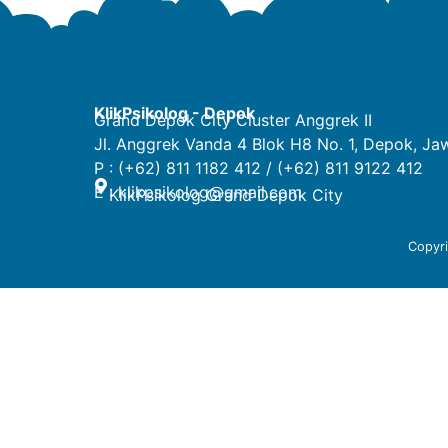
KlikPsikolog - Depok
Grand Depok City Cluster Anggrek II
Jl. Anggrek Vanda 4 Blok H8 No. 1, Depok, Ja
P : (+62) 811 1182 412 / (+62) 811 9122 412
E :
klikpsikolog@gmail.com
KlikPsikolog Grand Depok City
Copyr