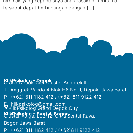
hak-hak yang sepantasnya anak rasakan. Tentu, hal
tersebut dapat berhubungan dengan […]
KlikPsikolog - Depok
Grand Depok City Cluster Anggrek II
Jl. Anggrek Vanda 4 Blok H8 No. 1, Depok, Jawa Barat
P : (+62) 811 1182 412 / (+62) 811 9122 412
E :
klikpsikolog@gmail.com
KlikPsikolog Grand Depok City
KlikPsikolog - Sentul, Bogor
Cluster Volga. L03/12, Citra Sentul Raya,
Bogor, Jawa Barat
P : (+62) 811 1182 412 / (+62)811 9122 412