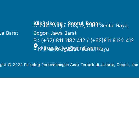
KlikPsikolog - Sentul, Bogor
Cluster Volga. L03/12, Citra Sentul Raya,
wa Barat
Bogor, Jawa Barat
P : (+62) 811 1182 412 / (+62)811 9122 412
E :
klikpsikolog@gmail.com
KlikPsikolog Citra Sentul Raya
ight © 2024
Psikolog Perkembangan Anak Terbaik di Jakarta, Depok, dan