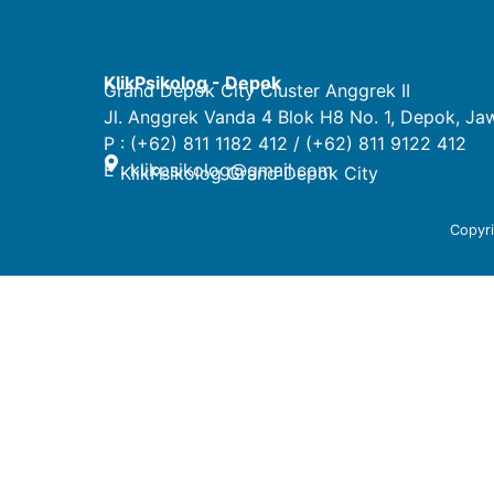
KlikPsikolog - Depok
Grand Depok City Cluster Anggrek II
Jl. Anggrek Vanda 4 Blok H8 No. 1, Depok, Ja
P : (+62) 811 1182 412 / (+62) 811 9122 412
E :
klikpsikolog@gmail.com
KlikPsikolog Grand Depok City
Copyr