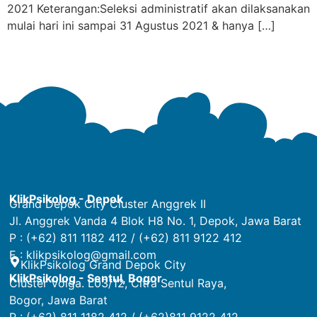
2021 Keterangan:Seleksi administratif akan dilaksanakan
mulai hari ini sampai 31 Agustus 2021 & hanya […]
KlikPsikolog - Depok
Grand Depok City Cluster Anggrek II
Jl. Anggrek Vanda 4 Blok H8 No. 1, Depok, Jawa Barat
P : (+62) 811 1182 412 / (+62) 811 9122 412
E :
klikpsikolog@gmail.com
KlikPsikolog Grand Depok City
KlikPsikolog - Sentul, Bogor
Cluster Volga. L03/12, Citra Sentul Raya,
Bogor, Jawa Barat
P : (+62) 811 1182 412 / (+62)811 9122 412