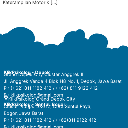
Keterampilan Motorik […]
KlikPsikolog - Depok
Grand Depok City Cluster Anggrek II
Jl. Anggrek Vanda 4 Blok H8 No. 1, Depok, Jawa Barat
P : (+62) 811 1182 412 / (+62) 811 9122 412
E :
klikpsikolog@gmail.com
KlikPsikolog Grand Depok City
KlikPsikolog - Sentul, Bogor
Cluster Volga. L03/12, Citra Sentul Raya,
Bogor, Jawa Barat
P : (+62) 811 1182 412 / (+62)811 9122 412
E :
klikpsikolog@gmail.com