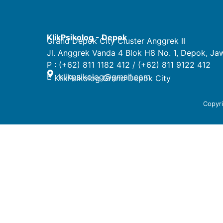
KlikPsikolog - Depok
Grand Depok City Cluster Anggrek II
Jl. Anggrek Vanda 4 Blok H8 No. 1, Depok, Ja
P : (+62) 811 1182 412 / (+62) 811 9122 412
E :
klikpsikolog@gmail.com
KlikPsikolog Grand Depok City
Copyr