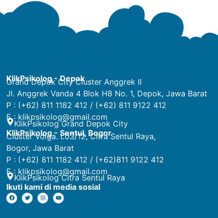
KlikPsikolog - Depok
Grand Depok City Cluster Anggrek II
Jl. Anggrek Vanda 4 Blok H8 No. 1, Depok, Jawa Barat
P : (+62) 811 1182 412 / (+62) 811 9122 412
E :
klikpsikolog@gmail.com
KlikPsikolog Grand Depok City
KlikPsikolog - Sentul, Bogor
Cluster Volga. L03/12, Citra Sentul Raya,
Bogor, Jawa Barat
P : (+62) 811 1182 412 / (+62)811 9122 412
E :
klikpsikolog@gmail.com
KlikPsikolog Citra Sentul Raya
Ikuti kami di media sosial