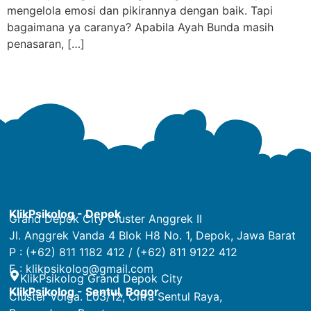
mengelola emosi dan pikirannya dengan baik. Tapi
bagaimana ya caranya? Apabila Ayah Bunda masih
penasaran, […]
KlikPsikolog - Depok
Grand Depok City Cluster Anggrek II
Jl. Anggrek Vanda 4 Blok H8 No. 1, Depok, Jawa Barat
P : (+62) 811 1182 412 / (+62) 811 9122 412
E :
klikpsikolog@gmail.com
KlikPsikolog Grand Depok City
KlikPsikolog - Sentul, Bogor
Cluster Volga. L03/12, Citra Sentul Raya,