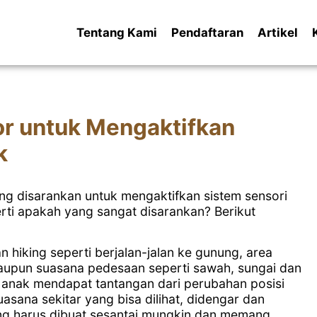
Tentang Kami
Pendaftaran
Artikel
or untuk Mengaktifkan
k
ang disarankan untuk mengaktifkan sistem sensori
rti apakah yang sangat disarankan? Berikut
an hiking seperti berjalan-jalan ke gunung, area
taupun suasana pedesaan seperti sawah, sungai dan
 anak mendapat tantangan dari perubahan posisi
asana sekitar yang bisa dilihat, didengar dan
ing harus dibuat sesantai mungkin dan memang