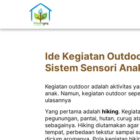
Ide Kegiatan Outdo
Sistem Sensori Ana
Kegiatan outdoor adalah aktivitas y
anak. Namun, kegiatan outdoor sepe
ulasannya
Yang pertama adalah
hiking
. Kegiat
pegunungan, pantai, hutan, curug a
sebagainya. Hiking diutamakan agar
tempat, perbedaan tekstur sampai su
dicium aromanya. Pola kegiatan hik