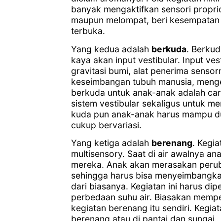
banyak mengaktifkan sensori proprios
maupun melompat, beri kesempatan
terbuka.
Yang kedua adalah
berkuda
. Berkud
kaya akan input vestibular. Input ve
gravitasi bumi, alat penerima sensor
keseimbangan tubuh manusia, mengen
berkuda untuk anak-anak adalah car
sistem vestibular sekaligus untuk m
kuda pun anak-anak harus mampu du
cukup bervariasi.
Yang ketiga adalah
berenang
. Kegi
multisensory. Saat di air awalnya an
mereka. Anak akan merasakan peruba
sehingga harus bisa menyeimbangka
dari biasanya. Kegiatan ini harus di
perbedaan suhu air. Biasakan mempe
kegiatan berenang itu sendiri. Kegi
berenang atau di pantai dan sungai.