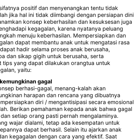
fatnya positif dan menyenangkan tentu tidak
 jika hal ini tidak diimbangi dengan persiapan dini
nanamkan konsep keberhasilan dan kesuksesan juga
menghadapi kegagalan, karena nyatanya peluang
 langkah menuju keberhasilan. Mempersiapkan dan
galan dapat membantu anak untuk mengatasi rasa
 dapat hadir selama proses anak berusaha,
 dan sikap gigih untuk berusaha, serta
t tips yang dapat dilakukan orangtua untuk
alan, yaitu:
kemungkinan gagal
onsep berhasi-gagal, menang-kalah akan
ngkinan harapan dan rencana yang dibuatnya
empersiapkan diri / mengantisipasi secara emosional
 kalah. Berikan pemahaman kepada anak bahwa gagal
 dan setiap orang pasti pernah mengalaminya.
ng wajar dialami, tetap ada kesempatan untuk
annya dapat berhasil. Selain itu ajarkan anak
 dan kegagalan dengan cara yang efektif. Saat