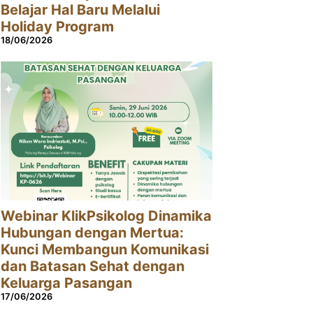
Belajar Hal Baru Melalui
Holiday Program
18/06/2026
Webinar KlikPsikolog Dinamika
Hubungan dengan Mertua:
Kunci Membangun Komunikasi
dan Batasan Sehat dengan
Keluarga Pasangan
17/06/2026