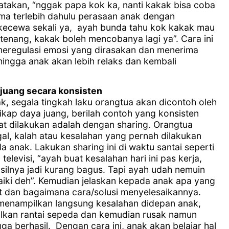
takan, “nggak papa kok ka, nanti kakak bisa coba
rima terlebih dahulu perasaan anak dengan
 kecewa sekali ya, ayah bunda tahu kok kakak mau
 tenang, kakak boleh mencobanya lagi ya”. Cara ini
meregulasi emosi yang dirasakan dan menerima
hingga anak akan lebih relaks dan kembali
 juang secara konsisten
k, segala tingkah laku orangtua akan dicontoh oleh
sikap daya juang, berilah contoh yang konsisten
t dilakukan adalah dengan sharing. Orangtua
l, kalah atau kesalahan yang pernah dilakukan
 anak. Lakukan sharing ini di waktu santai seperti
elevisi, “ayah buat kesalahan hari ini pas kerja,
silnya jadi kurang bagus. Tapi ayah udah nemuin
aiki deh”. Kemudian jelaskan kepada anak apa yang
but dan bagaimana cara/solusi menyelesaikannya.
t menampilkan langsung kesalahan didepan anak,
ulkan rantai sepeda dan kemudian rusak namun
 berhasil. Dengan cara ini, anak akan belajar hal