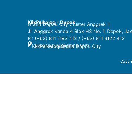
KlikPsikolog - Depok
Grand Depok City Cluster Anggrek II
Jl. Anggrek Vanda 4 Blok H8 No. 1, Depok, Ja
P : (+62) 811 1182 412 / (+62) 811 9122 412
E :
klikpsikolog@gmail.com
KlikPsikolog Grand Depok City
Copyr