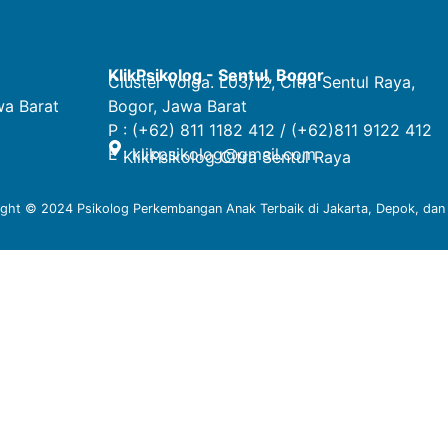
KlikPsikolog - Sentul, Bogor
Cluster Volga. L03/12, Citra Sentul Raya,
wa Barat
Bogor, Jawa Barat
P : (+62) 811 1182 412 / (+62)811 9122 412
E :
klikpsikolog@gmail.com
KlikPsikolog Citra Sentul Raya
ight © 2024
Psikolog Perkembangan Anak Terbaik di Jakarta, Depok, dan