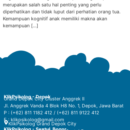
merupakan salah satu hal penting yang perlu
diperhatikan dan tidak luput dari perhatian orang tua.
Kemampuan kognitif anak memiliki makna akan
kemampuan […]
KlikPsikolog - Depok
Grand Depok City Cluster Anggrek II
Jl. Anggrek Vanda 4 Blok H8 No. 1, Depok, Jawa Barat
P : (+62) 811 1182 412 / (+62) 811 9122 412
E :
klikpsikolog@gmail.com
KlikPsikolog Grand Depok City
KlikPsikolog - Sentul, Bogor