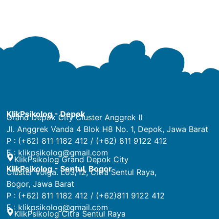
KlikPsikolog - Depok
Grand Depok City Cluster Anggrek II
Jl. Anggrek Vanda 4 Blok H8 No. 1, Depok, Jawa Barat
P : (+62) 811 1182 412 / (+62) 811 9122 412
E :
klikpsikolog@gmail.com
KlikPsikolog Grand Depok City
KlikPsikolog - Sentul, Bogor
Cluster Volga. L03/12, Citra Sentul Raya,
Bogor, Jawa Barat
P : (+62) 811 1182 412 / (+62)811 9122 412
E :
klikpsikolog@gmail.com
KlikPsikolog Citra Sentul Raya