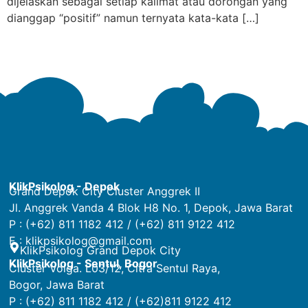
dijelaskan sebagai setiap kalimat atau dorongan yang
dianggap “positif” namun ternyata kata-kata […]
KlikPsikolog - Depok
Grand Depok City Cluster Anggrek II
Jl. Anggrek Vanda 4 Blok H8 No. 1, Depok, Jawa Barat
P : (+62) 811 1182 412 / (+62) 811 9122 412
E :
klikpsikolog@gmail.com
KlikPsikolog Grand Depok City
KlikPsikolog - Sentul, Bogor
Cluster Volga. L03/12, Citra Sentul Raya,
Bogor, Jawa Barat
P : (+62) 811 1182 412 / (+62)811 9122 412