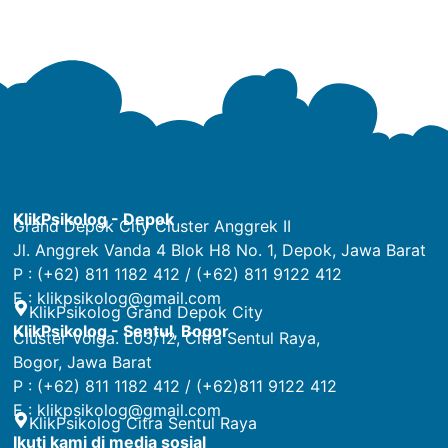
KlikPsikolog - Depok
Grand Depok City Cluster Anggrek II
Jl. Anggrek Vanda 4 Blok H8 No. 1, Depok, Jawa Barat
P : (+62) 811 1182 412 / (+62) 811 9122 412
E :
klikpsikolog@gmail.com
KlikPsikolog Grand Depok City
KlikPsikolog - Sentul, Bogor
Cluster Volga. L03/12, Citra Sentul Raya,
Bogor, Jawa Barat
P : (+62) 811 1182 412 / (+62)811 9122 412
E :
klikpsikolog@gmail.com
KlikPsikolog Citra Sentul Raya
Ikuti kami di media sosial