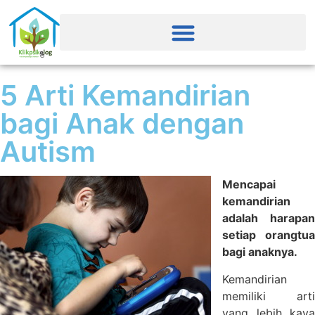
5 Arti Kemandirian
bagi Anak dengan
Autism
Mencapai
kemandirian
adalah harapan
setiap orangtua
bagi anaknya.
Kemandirian
memiliki arti
yang lebih kaya