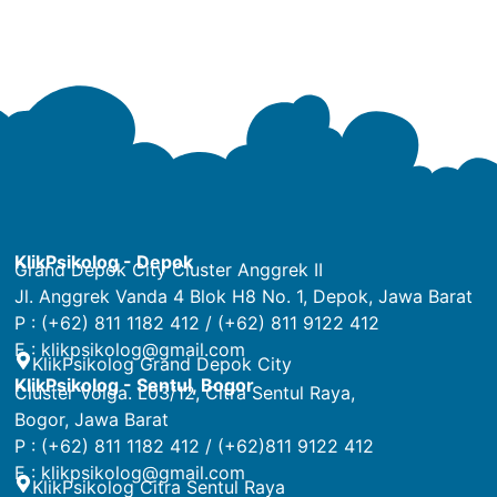
KlikPsikolog - Depok
Grand Depok City Cluster Anggrek II
Jl. Anggrek Vanda 4 Blok H8 No. 1, Depok, Jawa Barat
P : (+62) 811 1182 412 / (+62) 811 9122 412
E :
klikpsikolog@gmail.com
KlikPsikolog Grand Depok City
KlikPsikolog - Sentul, Bogor
Cluster Volga. L03/12, Citra Sentul Raya,
Bogor, Jawa Barat
P : (+62) 811 1182 412 / (+62)811 9122 412
E :
klikpsikolog@gmail.com
KlikPsikolog Citra Sentul Raya