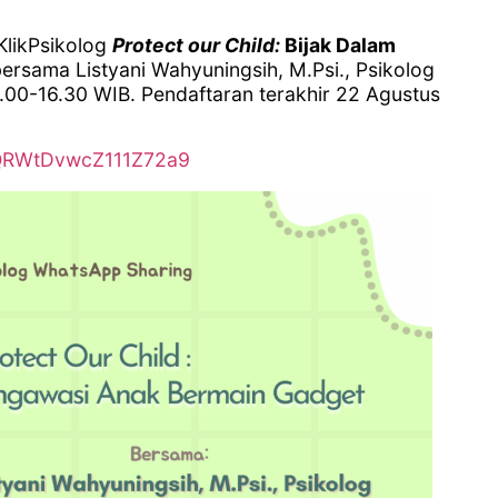
KlikPsikolog
Protect our Child:
Bijak Dalam
ersama Listyani Wahyuningsih, M.Psi., Psikolog
.00-16.30 WIB. Pendaftaran terakhir 22 Agustus
e/QRWtDvwcZ111Z72a9