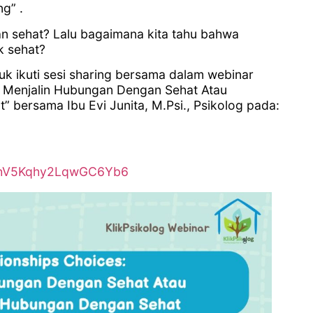
g” .
an sehat? Lalu bagaimana kita tahu bahwa
k sehat?
k ikuti sesi sharing bersama dalam webinar
s: Menjalin Hubungan Dengan Sehat Atau
bersama Ibu Evi Junita, M.Psi., Psikolog pada:
le/hV5Kqhy2LqwGC6Yb6