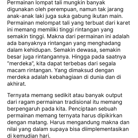
Permainan lompat tali mungkin banyak
digunakan oleh perempuan, namun tak jarang
anak-anak laki juga suka gabung ikutan main.
Permainan melompat tali yang terbuat dari karet
ini memang memiliki tinggi rintangan yang
semakin tinggi. Makna dari permainan ini adalah
ada banyaknya rintangan yang menghadang
dalam kehidupan. Semakin dewasa, semakin
besar juga rintangannya. Hingga pada saatnya
“merdeka”, kita dapat terbebas dari segala
macam rintangan. Yang dimaksud dengan
merdeka adalah kebahagiaan di dunia dan di
akhirat.
Ternyata memang sedikit atau banyak output
dari ragam permainan tradisional itu memang
berpengaruh pada kita. Penciptaan sebuah
permainan memang ternyata harus dipikirkan
dengan matang. Harus mengandung makna dan
nilai yang dalam supaya bisa diimplementasikan
di kemudian hari.