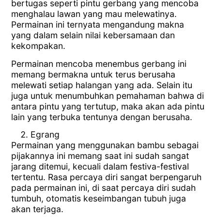
bertugas seperti pintu gerbang yang mencoba
menghalau lawan yang mau melewatinya.
Permainan ini ternyata mengandung makna
yang dalam selain nilai kebersamaan dan
kekompakan.
Permainan mencoba menembus gerbang ini
memang bermakna untuk terus berusaha
melewati setiap halangan yang ada. Selain itu
juga untuk menumbuhkan pemahaman bahwa di
antara pintu yang tertutup, maka akan ada pintu
lain yang terbuka tentunya dengan berusaha.
Egrang
Permainan yang menggunakan bambu sebagai
pijakannya ini memang saat ini sudah sangat
jarang ditemui, kecuali dalam festiva-festival
tertentu. Rasa percaya diri sangat berpengaruh
pada permainan ini, di saat percaya diri sudah
tumbuh, otomatis keseimbangan tubuh juga
akan terjaga.