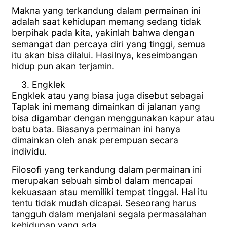
Makna yang terkandung dalam permainan ini
adalah saat kehidupan memang sedang tidak
berpihak pada kita, yakinlah bahwa dengan
semangat dan percaya diri yang tinggi, semua
itu akan bisa dilalui. Hasilnya, keseimbangan
hidup pun akan terjamin.
Engklek
Engklek atau yang biasa juga disebut sebagai
Taplak ini memang dimainkan di jalanan yang
bisa digambar dengan menggunakan kapur atau
batu bata. Biasanya permainan ini hanya
dimainkan oleh anak perempuan secara
individu.
Filosofi yang terkandung dalam permainan ini
merupakan sebuah simbol dalam mencapai
kekuasaan atau memiliki tempat tinggal. Hal itu
tentu tidak mudah dicapai. Seseorang harus
tangguh dalam menjalani segala permasalahan
kehidupan yang ada.