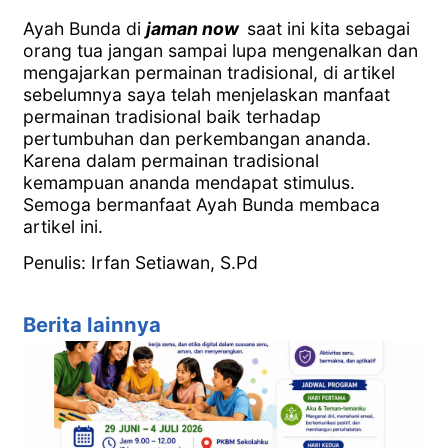
Ayah Bunda di
jaman now
saat ini kita sebagai
orang tua jangan sampai lupa mengenalkan dan
mengajarkan permainan tradisional, di artikel
sebelumnya saya telah menjelaskan manfaat
permainan tradisional baik terhadap
pertumbuhan dan perkembangan ananda.
Karena dalam permainan tradisional
kemampuan ananda mendapat stimulus.
Semoga bermanfaat Ayah Bunda membaca
artikel ini.
Penulis: Irfan Setiawan, S.Pd
Berita lainnya