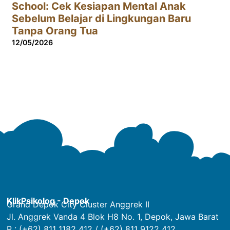
School: Cek Kesiapan Mental Anak
Sebelum Belajar di Lingkungan Baru
Tanpa Orang Tua
12/05/2026
KlikPsikolog - Depok
Grand Depok City Cluster Anggrek II
Jl. Anggrek Vanda 4 Blok H8 No. 1, Depok, Jawa Barat
P : (+62) 811 1182 412 / (+62) 811 9122 412