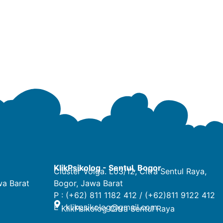
KlikPsikolog - Sentul, Bogor
Cluster Volga. L03/12, Citra Sentul Raya,
wa Barat
Bogor, Jawa Barat
P : (+62) 811 1182 412 / (+62)811 9122 412
E :
klikpsikolog@gmail.com
KlikPsikolog Citra Sentul Raya