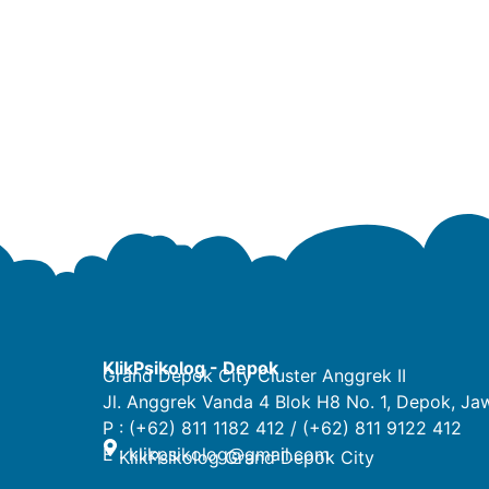
KlikPsikolog - Depok
Grand Depok City Cluster Anggrek II
Jl. Anggrek Vanda 4 Blok H8 No. 1, Depok, Ja
P : (+62) 811 1182 412 / (+62) 811 9122 412
E :
klikpsikolog@gmail.com
KlikPsikolog Grand Depok City