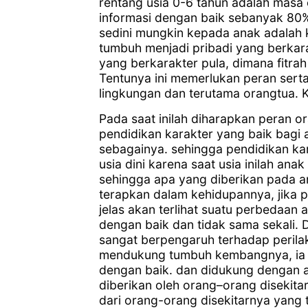
rentang usia 0-6 tahun adalah mas
informasi dengan baik sebanyak 80%
sedini mungkin kepada anak adalah
tumbuh menjadi pribadi yang berkara
yang berkarakter pula, dimana fitra
Tentunya ini memerlukan peran serta 
lingkungan dan terutama orangtua. 
Pada saat inilah diharapkan peran 
pendidikan karakter yang baik bagi a
sebagainya. sehingga pendidikan kar
usia dini karena saat usia inilah an
sehingga apa yang diberikan pada a
terapkan dalam kehidupannya, jika p
jelas akan terlihat suatu perbedaan 
dengan baik dan tidak sama sekali. 
sangat berpengaruh terhadap perilak
mendukung tumbuh kembangnya, ia 
dengan baik. dan didukung dengan a
diberikan oleh orang–orang disekita
dari orang-orang disekitarnya yang