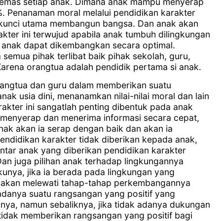
a emas setiap anak. Dimana anak mampu menyerap
. Penanaman moral melalui pendidikan karakter
 kunci utama membangun bangsa. Dan anak akan
kter ini terwujud apabila anak tumbuh dilingkungan
h anak dapat dikembangkan secara optimal.
semua pihak terlibat baik pihak sekolah, guru,
Karena orangtua adalah pendidik pertama si anak.
orangtua dan guru dalam memberikan suatu
nak usia dini, menanamkan nilai-nilai moral dan lain
akter ini sangatlah penting dibentuk pada anak
ak menyerap dan menerima informasi secara cepat,
nak akan ia serap dengan baik dan akan ia
endidikan karakter tidak diberikan kepada anak,
antar anak yang diberikan pendidikan karakter
Dan juga pilihan anak terhadap lingkungannya
unya, jika ia berada pada lingkungan yang
akan melewati tahap-tahap perkembangannya
danya suatu rangsangan yang positif yang
rnya, namun sebaliknya, jika tidak adanya dukungan
 tidak memberikan rangsangan yang positif bagi