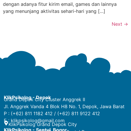
dengan adanya fitur kirim email, games dan lainnya
yang menunjang aktivitas sehari-hari yang […]
Next
→
KlikPsikolog - Depok
Grand Depok City Cluster Anggrek II
Jl. Anggrek Vanda 4 Blok H8 No. 1, Depok, Jawa Barat
P : (+62) 811 1182 412 / (+62) 811 9122 412
E :
klikpsikolog@gmail.com
KlikPsikolog Grand Depok City
KlikPsikolog - Sentul, Bogor